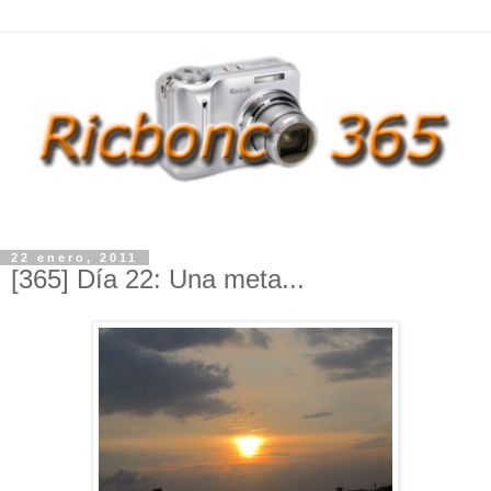
22 enero, 2011
[365] Día 22: Una meta...