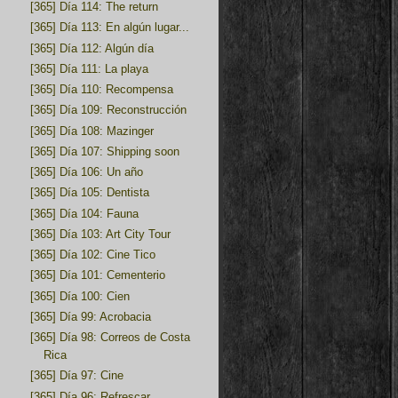
[365] Día 114: The return
[365] Día 113: En algún lugar...
[365] Día 112: Algún día
[365] Día 111: La playa
[365] Día 110: Recompensa
[365] Día 109: Reconstrucción
[365] Día 108: Mazinger
[365] Día 107: Shipping soon
[365] Día 106: Un año
[365] Día 105: Dentista
[365] Día 104: Fauna
[365] Día 103: Art City Tour
[365] Día 102: Cine Tico
[365] Día 101: Cementerio
[365] Día 100: Cien
[365] Día 99: Acrobacia
[365] Día 98: Correos de Costa
Rica
[365] Día 97: Cine
[365] Día 96: Refrescar