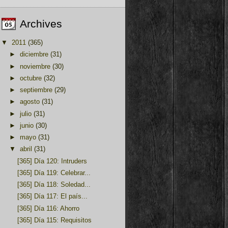
Archives
▼
2011
(365)
►
diciembre
(31)
►
noviembre
(30)
►
octubre
(32)
►
septiembre
(29)
►
agosto
(31)
►
julio
(31)
►
junio
(30)
►
mayo
(31)
▼
abril
(31)
[365] Día 120: Intruders
[365] Día 119: Celebrar...
[365] Día 118: Soledad...
[365] Día 117: El país...
[365] Día 116: Ahorro
[365] Día 115: Requisitos