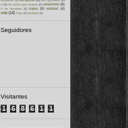
transitarte
(1)
tren
(1)
tributo
(1)
urbanismo
(9)
tv
(2)
Un techo para mi país
(1)
viajes
(6)
vialidad
(4)
V for Vendetta
(1)
vida
(14)
Yaya
(1)
youtube
(1)
Seguidores
Visitantes
1
6
8
6
1
1