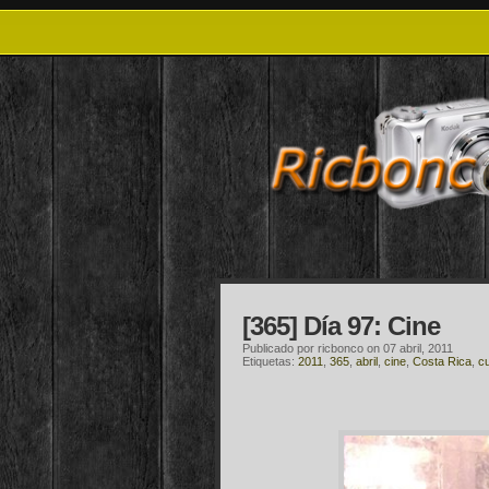
[365] Día 97: Cine
Publicado por
ricbonco
on 07 abril, 2011
Etiquetas:
2011
,
365
,
abril
,
cine
,
Costa Rica
,
cu