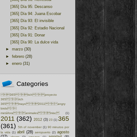
[365] Día 95: Descanso
[365] Día 94: Juana Escobar
[365] Día 93: El invisible
[365] Día 92: Estadio Nacional
[365] Día 91: Donar
[365] Día 90: La dulce vida
►
marzo
(30)
►
febrero
(28)
►
enero
(31)
Categories
365 rich  proyecto
365 rich
365 mayo 2011  angry
birds 
metáfora animales misc
(1)
2011
(362)
365
2012
(3)
23
(1)
(361)
5th of november
(1)
90 minutos por
abril
(28)
agosto
la vida
(1)
aeropuerto
(2)
(27)
amistad
(8)
ahorro
(2)
amazon
(1)