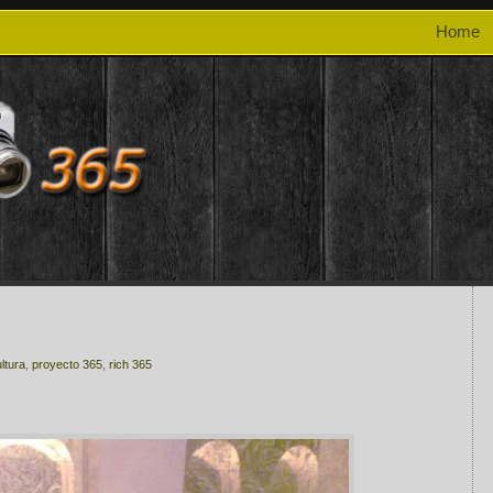
Home
ltura
,
proyecto 365
,
rich 365