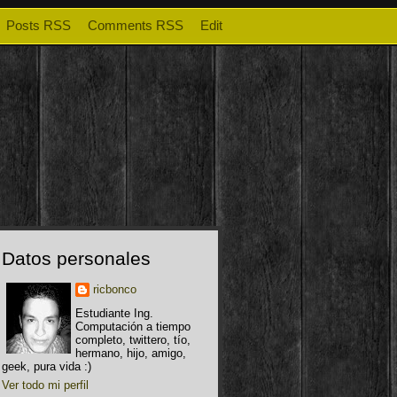
Posts RSS
Comments RSS
Edit
Datos personales
ricbonco
Estudiante Ing.
Computación a tiempo
completo, twittero, tío,
hermano, hijo, amigo,
geek, pura vida :)
Ver todo mi perfil