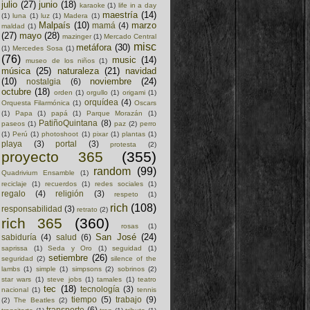
julio
(27)
junio
(18)
karaoke
(1)
life in a day
maestría
(14)
(1)
luna
(1)
luz
(1)
Madera
(1)
Malpaís
(10)
marzo
mamá
(4)
maldad
(1)
(27)
mayo
(28)
mazinger
(1)
Mercado Central
misc
metáfora
(30)
(1)
Mercedes Sosa
(1)
(76)
music
(14)
museo de los niños
(1)
música
(25)
naturaleza
(21)
navidad
(10)
noviembre
(24)
nostalgia
(6)
octubre
(18)
orden
(1)
orgullo
(1)
origami
(1)
orquídea
(4)
Orquesta Filarmónica
(1)
Oscars
(1)
Papa
(1)
papá
(1)
Parque Morazán
(1)
PatiñoQuintana
(8)
paseos
(1)
paz
(2)
perro
(1)
Perú
(1)
photoshoot
(1)
pixar
(1)
plantas
(1)
playa
(3)
portal
(3)
protesta
(2)
proyecto 365
(355)
random
(99)
Quadrivium Ensamble
(1)
reciclaje
(1)
recuerdos
(1)
redes sociales
(1)
regalo
(4)
religión
(3)
respeto
(1)
rich
(108)
responsabilidad
(3)
retrato
(2)
rich 365
(360)
rosas
(1)
San José
(24)
sabiduría
(4)
salud
(6)
saprissa
(1)
Seda y Oro
(1)
seguidad
(1)
setiembre
(26)
seguridad
(2)
silence of the
lambs
(1)
simple
(1)
simpsons
(2)
sobrinos
(2)
star wars
(1)
steve jobs
(1)
tamales
(1)
teatro
tec
(18)
tecnología
(3)
nacional
(1)
tennis
tiempo
(5)
trabajo
(9)
(2)
The Beatles
(2)
transporte
(6)