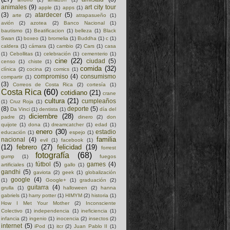
animales
(9)
art city tour
apple
(1)
apps
(1)
(3)
atardecer
(5)
arte
(2)
atrapasueño
(1)
avión
(2)
azotea
(2)
Banco Nacional
(1)
bautismo
(1)
Beatificacion
(1)
belleza
(1)
Black
Swan
(1)
boxeo
(1)
bromelia
(1)
Buddha
(1)
c
(1)
caldera
(1)
cámara
(1)
cambio
(2)
Cars
(1)
casa
(1)
Cebollitas
(1)
celebración
(1)
cementerio
(1)
cine
(22)
ciudad
(5)
censo
(1)
chiste
(1)
comida
(32)
clínica
(2)
cocina
(2)
comics
(1)
compromiso
(4)
consumismo
compartir
(1)
(3)
Correos de Costa Rica
(2)
cortesía
(1)
Costa Rica
(60)
cotidiano
(21)
crane
cultura
(21)
cumpleaños
(1)
Cruz Roja
(1)
(8)
deporte
(5)
Da Vinci
(1)
dentista
(1)
día del
diciembre
(28)
padre
(2)
dinero
(2)
don
quijote
(1)
dona
(1)
dreamcatcher
(1)
edad
(1)
enero
(30)
estadio
educación
(1)
espejo
(1)
familia
nacional
(4)
evil
(1)
facebook
(1)
(12)
febrero
(27)
felicidad
(19)
forrest
fotografía
(68)
gump
(1)
fuegos
fútbol
(5)
games
(4)
artificiales
(1)
gallo
(1)
gandhi
(5)
gaviota
(2)
geek
(1)
globalización
google
(4)
(1)
Google+
(1)
graduación
(2)
guitarra
(4)
grulla
(1)
halloween
(2)
hanna
gabriels
(1)
harry potter
(1)
HIMYM
(2)
historia
(1)
How I Met Your Mother
(2)
Inconsciente
Colectivo
(1)
independencia
(1)
ineficiencia
(1)
infancia
(2)
ingenio
(1)
inocencia
(2)
insectos
(2)
internet
(5)
iPod
(1)
itcr
(2)
Juan Pablo II
(1)