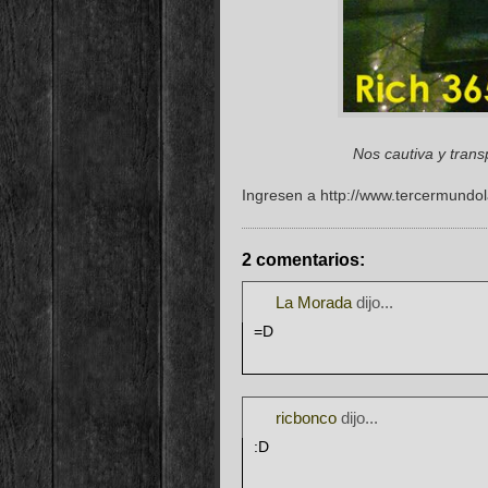
Nos cautiva y tran
Ingresen a http://www.tercermundola
2 comentarios:
La Morada
dijo...
=D
ricbonco
dijo...
:D