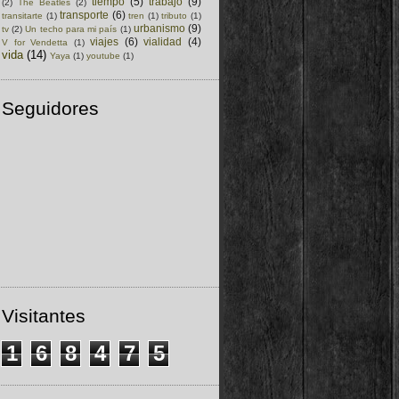
tiempo
(5)
trabajo
(9)
(2)
The Beatles
(2)
transporte
(6)
transitarte
(1)
tren
(1)
tributo
(1)
urbanismo
(9)
tv
(2)
Un techo para mi país
(1)
viajes
(6)
vialidad
(4)
V for Vendetta
(1)
vida
(14)
Yaya
(1)
youtube
(1)
Seguidores
Visitantes
1
6
8
4
7
5