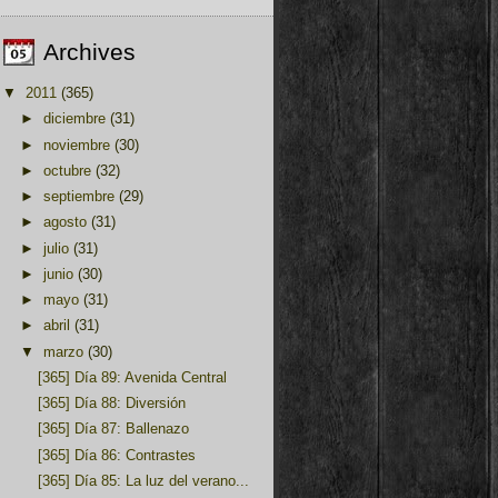
Archives
▼
2011
(365)
►
diciembre
(31)
►
noviembre
(30)
►
octubre
(32)
►
septiembre
(29)
►
agosto
(31)
►
julio
(31)
►
junio
(30)
►
mayo
(31)
►
abril
(31)
▼
marzo
(30)
[365] Día 89: Avenida Central
[365] Día 88: Diversión
[365] Día 87: Ballenazo
[365] Día 86: Contrastes
[365] Día 85: La luz del verano...