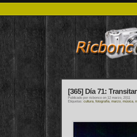
[365] Día 71: Transitar
Publicado por
ricbonco
on 12 marzo, 2011
Etiquetas:
cultura
,
fotografía
,
marzo
,
música
,
n