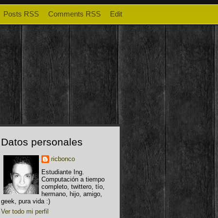
Posts RSS
Comments RSS
Edit
Datos personales
ricbonco
Estudiante Ing.
Computación a tiempo
completo, twittero, tío,
hermano, hijo, amigo,
geek, pura vida :)
Ver todo mi perfil