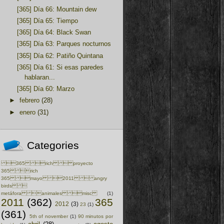
[365] Día 66: Mountain dew
[365] Día 65: Tiempo
[365] Día 64: Black Swan
[365] Día 63: Parques nocturnos
[365] Día 62: Patiño Quintana
[365] Día 61: Si esas paredes
hablaran...
[365] Día 60: Marzo
►
febrero
(28)
►
enero
(31)
Categories
365 rich  proyecto
365 rich
365 mayo 2011  angry
birds 
metáfora animales misc
(1)
2011
(362)
365
2012
(3)
23
(1)
(361)
5th of november
(1)
90 minutos por