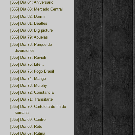
[365] Día 84: Aniversario
[365] Día 83: Mercado Central
[365] Día 82: Dormir
[365] Día 81: Beatles
[365] Día 80: Big picture
[365] Día 79: Abuelas
[365] Día 78: Parque de
diversiones
[365] Día 77: Ravioli
[365] Día 76: Life...
[365] Día 75: Fogo Brasil
[365] Día 74: Mango
[365] Día 73: Murphy
[365] Día 72: Constancia
[365] Día 71: Transitarte
[365] Día 70: Cartelera de fin de
semana
[365] Día 69: Control
[365] Día 68: Reto
[365] Día 67: Rutina