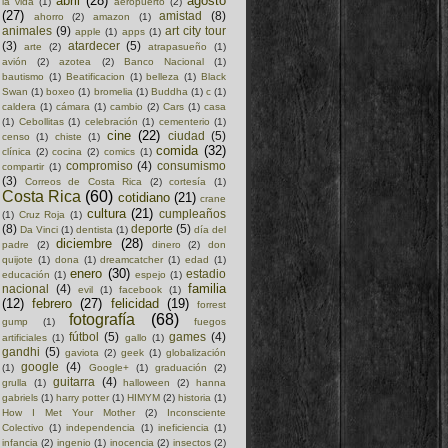
abril
(28)
agosto
la vida
(1)
aeropuerto
(2)
(27)
amistad
(8)
ahorro
(2)
amazon
(1)
animales
(9)
art city tour
apple
(1)
apps
(1)
(3)
atardecer
(5)
arte
(2)
atrapasueño
(1)
avión
(2)
azotea
(2)
Banco Nacional
(1)
bautismo
(1)
Beatificacion
(1)
belleza
(1)
Black
Swan
(1)
boxeo
(1)
bromelia
(1)
Buddha
(1)
c
(1)
caldera
(1)
cámara
(1)
cambio
(2)
Cars
(1)
casa
(1)
Cebollitas
(1)
celebración
(1)
cementerio
(1)
cine
(22)
ciudad
(5)
censo
(1)
chiste
(1)
comida
(32)
clínica
(2)
cocina
(2)
comics
(1)
compromiso
(4)
consumismo
compartir
(1)
(3)
Correos de Costa Rica
(2)
cortesía
(1)
Costa Rica
(60)
cotidiano
(21)
crane
cultura
(21)
cumpleaños
(1)
Cruz Roja
(1)
(8)
deporte
(5)
Da Vinci
(1)
dentista
(1)
día del
diciembre
(28)
padre
(2)
dinero
(2)
don
quijote
(1)
dona
(1)
dreamcatcher
(1)
edad
(1)
enero
(30)
estadio
educación
(1)
espejo
(1)
familia
nacional
(4)
evil
(1)
facebook
(1)
(12)
febrero
(27)
felicidad
(19)
forrest
fotografía
(68)
gump
(1)
fuegos
fútbol
(5)
games
(4)
artificiales
(1)
gallo
(1)
gandhi
(5)
gaviota
(2)
geek
(1)
globalización
google
(4)
(1)
Google+
(1)
graduación
(2)
guitarra
(4)
grulla
(1)
halloween
(2)
hanna
gabriels
(1)
harry potter
(1)
HIMYM
(2)
historia
(1)
How I Met Your Mother
(2)
Inconsciente
Colectivo
(1)
independencia
(1)
ineficiencia
(1)
infancia
(2)
ingenio
(1)
inocencia
(2)
insectos
(2)