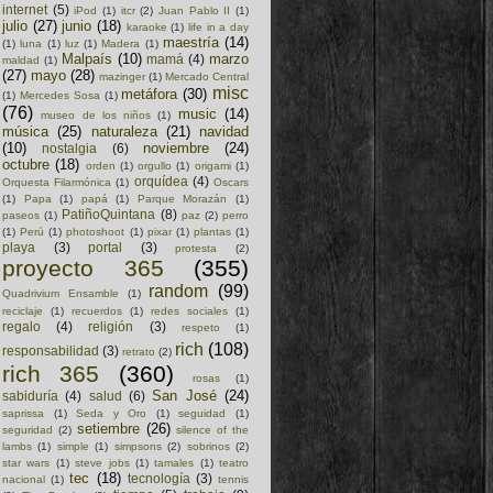
internet
(5)
iPod
(1)
itcr
(2)
Juan Pablo II
(1)
julio
(27)
junio
(18)
karaoke
(1)
life in a day
maestría
(14)
(1)
luna
(1)
luz
(1)
Madera
(1)
Malpaís
(10)
marzo
mamá
(4)
maldad
(1)
(27)
mayo
(28)
mazinger
(1)
Mercado Central
misc
metáfora
(30)
(1)
Mercedes Sosa
(1)
(76)
music
(14)
museo de los niños
(1)
música
(25)
naturaleza
(21)
navidad
(10)
noviembre
(24)
nostalgia
(6)
octubre
(18)
orden
(1)
orgullo
(1)
origami
(1)
orquídea
(4)
Orquesta Filarmónica
(1)
Oscars
(1)
Papa
(1)
papá
(1)
Parque Morazán
(1)
PatiñoQuintana
(8)
paseos
(1)
paz
(2)
perro
(1)
Perú
(1)
photoshoot
(1)
pixar
(1)
plantas
(1)
playa
(3)
portal
(3)
protesta
(2)
proyecto 365
(355)
random
(99)
Quadrivium Ensamble
(1)
reciclaje
(1)
recuerdos
(1)
redes sociales
(1)
regalo
(4)
religión
(3)
respeto
(1)
rich
(108)
responsabilidad
(3)
retrato
(2)
rich 365
(360)
rosas
(1)
San José
(24)
sabiduría
(4)
salud
(6)
saprissa
(1)
Seda y Oro
(1)
seguidad
(1)
setiembre
(26)
seguridad
(2)
silence of the
lambs
(1)
simple
(1)
simpsons
(2)
sobrinos
(2)
star wars
(1)
steve jobs
(1)
tamales
(1)
teatro
tec
(18)
tecnología
(3)
nacional
(1)
tennis