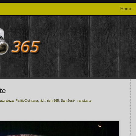
Home
te
aturaleza
,
PatiñoQuintana
,
rich
,
rich 365
,
San José
,
transitarte