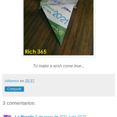
To make a wish come true...
ricbonco
en
20:37
Compartir
3 comentarios:
La Morada
6 de mayo de 2011 a las 10:31